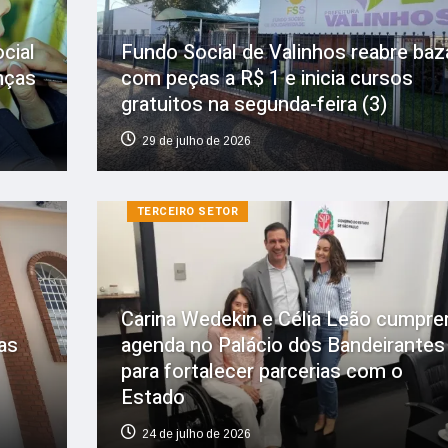
cial
Fundo Social de Valinhos reabre baz
nças
com peças a R$ 1 e inicia cursos
gratuitos na segunda-feira (3)
29 de julho de 2026
TERCEIRO SETOR
Carina Wedekin e Célia Leão cumpr
as
agenda no Palácio dos Bandeirantes
para fortalecer parcerias com o
Estado
24 de julho de 2026