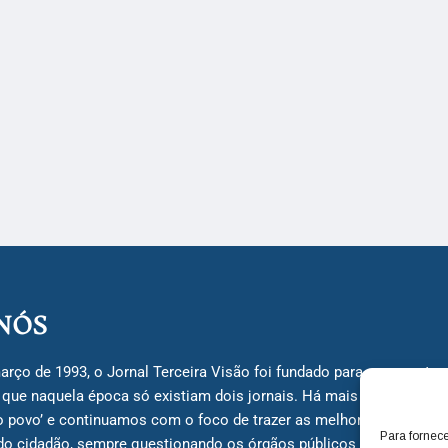
NÓS
arço de 1993, o Jornal Terceira Visão foi fundado para ser uma terc
á que naquela época só existiam dois jornais. Há mais de 30 anos, 
do povo’ e continuamos com o foco de trazer as melhores notícias
Para fornec
do cidadão, sempre questionando os órgãos públicos em busca de 