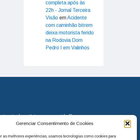
completa após às
22h - Jornal Terceira
Visão
em
Acidente
com caminhão bitrem
deixa motorista ferido
na Rodovia Dom
Pedro I em Valinhos
eira via de notícias para os cidadãos
Gerenciar Consentimento de Cookies
o jornal continua assumindo o papel
. Nunca deixamos de lado as
er as melhores experiências, usamos tecnologias como cookies para
melhorias para a cidade e sempre