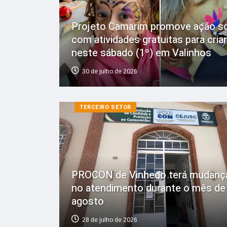
Projeto Camarim promove ação so
com atividades gratuitas para cria
neste sábado (1º) em Valinhos
30 de julho de 2026
TERCEIRO SETOR
PROCON de Vinhedo terá mudanç
no atendimento durante o mês de
agosto
28 de julho de 2026