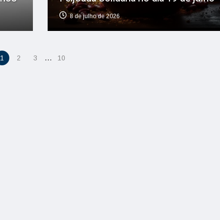
8 de julho de 2026
…
1
2
3
10