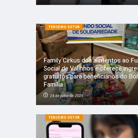
TERCEIRO SETOR
Family Cirkus doa alimentos ao F
Social de Valinhos e oferece ingr
gratuitos para beneficiários do Bo
Família
24 de julho de 2026
TERCEIRO SETOR