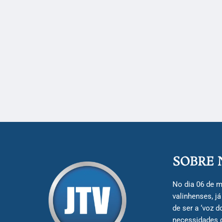
SOBRE 
No dia 06 de m
valinhenses, j
de ser a ‘voz 
necessidades 