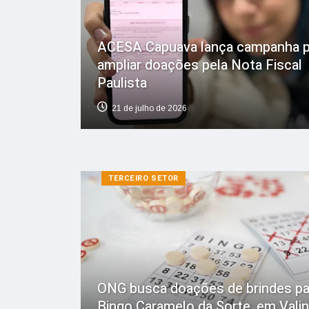
ACESA Capuava lança campanha p
ampliar doações pela Nota Fiscal
Paulista
21 de julho de 2026
TERCEIRO SETOR
ONG busca doações de brindes pa
Bingo Caramelo da Sorte, em Vali