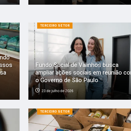
TERCEIRO SETOR
undo
essos
Fundo Social de Valinhos busca
lsa
ampliar ações sociais em reunião c
o Governo de São Paulo
23 de julho de 2026
TERCEIRO SETOR