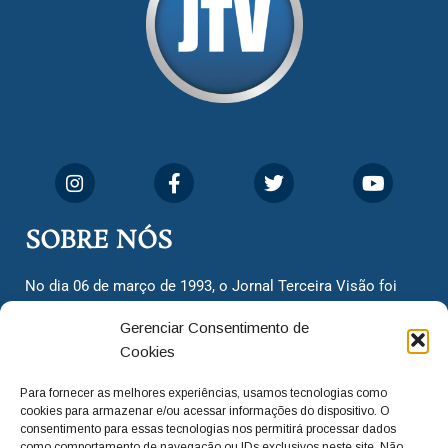
SOBRE NÓS
No dia 06 de março de 1993, o Jornal Terceira Visão foi
fundado para ser uma terceira via de notícias para os
Gerenciar Consentimento de
cidadãos valinhenses, já que naquela época só existiam
Cookies
dois jornais. Há mais de 30 anos, o jornal continua
assumindo o papel de ser a ‘voz do povo’ e continuamos
Para fornecer as melhores experiências, usamos tecnologias como
com o foco de trazer as melhores notícias. Nunca
cookies para armazenar e/ou acessar informações do dispositivo. O
deixamos de lado as necessidades do cidadão, sempre
consentimento para essas tecnologias nos permitirá processar dados
como comportamento de navegação ou IDs exclusivos neste site. Não