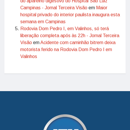
do aparelho digestivo do Hospital São Luiz
Campinas - Jornal Terceira Visão
em
Maior
hospital privado do interior paulista inaugura esta
semana em Campinas
Rodovia Dom Pedro I, em Valinhos, só terá
liberação completa após às 22h - Jornal Terceira
Visão
em
Acidente com caminhão bitrem deixa
motorista ferido na Rodovia Dom Pedro I em
Valinhos