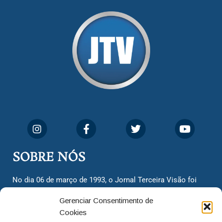
SOBRE NÓS
No dia 06 de março de 1993, o Jornal Terceira Visão foi
fundado para ser uma terceira via de notícias para os
Gerenciar Consentimento de
cidadãos valinhenses, já que naquela época só existiam
Cookies
dois jornais. Há mais de 30 anos, o jornal continua