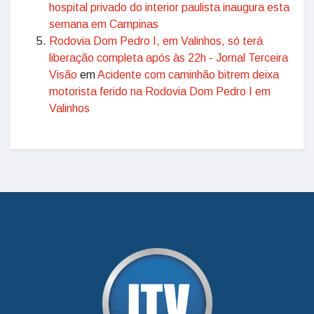
hospital privado do interior paulista inaugura esta
semana em Campinas
Rodovia Dom Pedro I, em Valinhos, só terá
liberação completa após às 22h - Jornal Terceira
Visão
em
Acidente com caminhão bitrem deixa
motorista ferido na Rodovia Dom Pedro I em
Valinhos