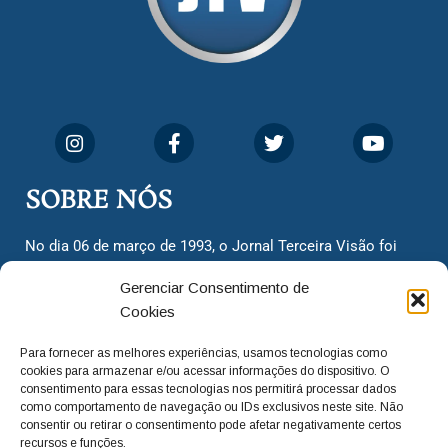
SOBRE NÓS
No dia 06 de março de 1993, o Jornal Terceira Visão foi
fundado para ser uma terceira via de notícias para os
Gerenciar Consentimento de
cidadãos valinhenses, já que naquela época só existiam
Cookies
dois jornais. Há mais de 30 anos, o jornal continua
assumindo o papel de ser a ‘voz do povo’ e continuamos
Para fornecer as melhores experiências, usamos tecnologias como
com o foco de trazer as melhores notícias. Nunca
cookies para armazenar e/ou acessar informações do dispositivo. O
deixamos de lado as necessidades do cidadão, sempre
consentimento para essas tecnologias nos permitirá processar dados
como comportamento de navegação ou IDs exclusivos neste site. Não
questionando os órgãos públicos em busca de melhorias
consentir ou retirar o consentimento pode afetar negativamente certos
para a cidade e sempre cobrando resoluções para casos
recursos e funções.