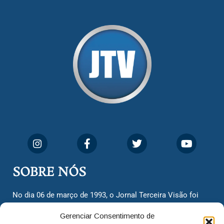
SOBRE NÓS
No dia 06 de março de 1993, o Jornal Terceira Visão foi
fundado para ser uma terceira via de notícias para os
Gerenciar Consentimento de
cidadãos valinhenses, já que naquela época só existiam