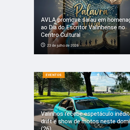
AVLA promove sarau em homen
ao Dia do Escritor Valinhense no
Centro Cultural
23 de julho de 2026
EVENTOS
Valinhos recebe espetáculo inédit
drift e show de motos neste dom
(26)