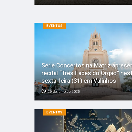
EVENTOS
Série Concertos na Matriz aprese
recital “Três Faces do Órgão” nes
sexta-feira (31) em Valinhos
29 de julho de 2026
EVENTOS