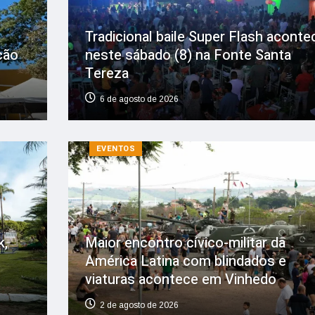
Tradicional baile Super Flash aconte
ção
neste sábado (8) na Fonte Santa
Tereza
6 de agosto de 2026
EVENTOS
k,
Maior encontro cívico-militar da
América Latina com blindados e
viaturas acontece em Vinhedo
2 de agosto de 2026