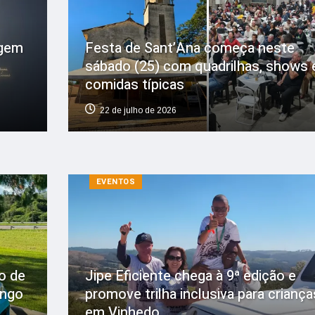
agem
Festa de Sant’Ana começa neste
sábado (25) com quadrilhas, shows 
comidas típicas
22 de julho de 2026
EVENTOS
o de
Jipe Eficiente chega à 9ª edição e
ingo
promove trilha inclusiva para criança
em Vinhedo