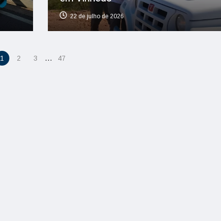
22 de julho de 2026
…
1
2
3
47