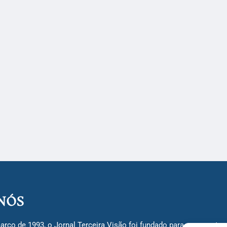
NÓS
arço de 1993, o Jornal Terceira Visão foi fundado para ser uma terc