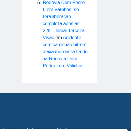
Rodovia Dom Pedro
I, em Valinhos, só
terá liberação
completa após às
22h - Jornal Terceira
Visão
em
Acidente
com caminhão bitrem
deixa motorista ferido
na Rodovia Dom
Pedro I em Valinhos
eira via de notícias para os cidadãos