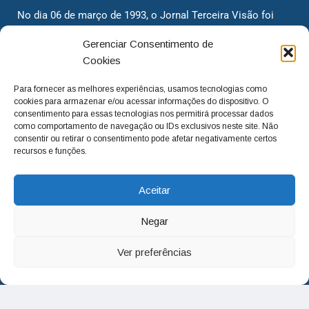
No dia 06 de março de 1993, o Jornal Terceira Visão foi
fundado para ser uma terceira via de notícias para os
Gerenciar Consentimento de
cidadãos valinhenses, já que naquela época só existiam
Cookies
dois jornais. Há mais de 30 anos, o jornal continua
assumindo o papel de ser a ‘voz do povo’ e continuamos
Para fornecer as melhores experiências, usamos tecnologias como
com o foco de trazer as melhores notícias. Nunca
cookies para armazenar e/ou acessar informações do dispositivo. O
deixamos de lado as necessidades do cidadão, sempre
consentimento para essas tecnologias nos permitirá processar dados
como comportamento de navegação ou IDs exclusivos neste site. Não
questionando os órgãos públicos em busca de melhorias
consentir ou retirar o consentimento pode afetar negativamente certos
para a cidade e sempre cobrando resoluções para casos
recursos e funções.
‘esquecidos’. Informar é a nossa missão!
Aceitar
adm@jtv.com.br
(19) 3929-6225
Negar
(19) 99450-1424
Ver preferências