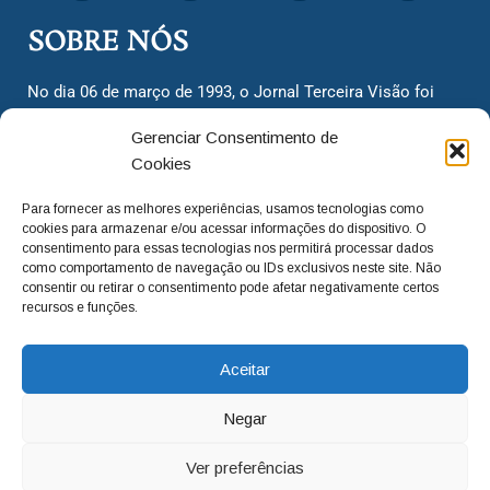
SOBRE NÓS
No dia 06 de março de 1993, o Jornal Terceira Visão foi
fundado para ser uma terceira via de notícias para os
Gerenciar Consentimento de
cidadãos valinhenses, já que naquela época só existiam
Cookies
dois jornais. Há mais de 30 anos, o jornal continua
assumindo o papel de ser a ‘voz do povo’ e continuamos
Para fornecer as melhores experiências, usamos tecnologias como
com o foco de trazer as melhores notícias. Nunca
cookies para armazenar e/ou acessar informações do dispositivo. O
deixamos de lado as necessidades do cidadão, sempre
consentimento para essas tecnologias nos permitirá processar dados
como comportamento de navegação ou IDs exclusivos neste site. Não
questionando os órgãos públicos em busca de melhorias
consentir ou retirar o consentimento pode afetar negativamente certos
para a cidade e sempre cobrando resoluções para casos
recursos e funções.
‘esquecidos’. Informar é a nossa missão!
Aceitar
adm@jtv.com.br
(19) 3929-6225
Negar
(19) 99450-1424
Ver preferências