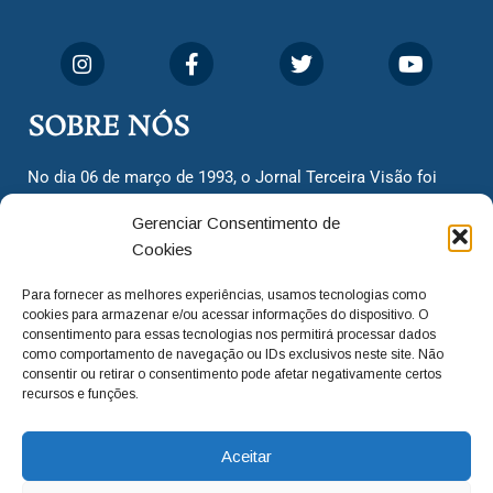
SOBRE NÓS
No dia 06 de março de 1993, o Jornal Terceira Visão foi
fundado para ser uma terceira via de notícias para os
Gerenciar Consentimento de
cidadãos valinhenses, já que naquela época só existiam
Cookies
dois jornais. Há mais de 30 anos, o jornal continua
assumindo o papel de ser a ‘voz do povo’ e continuamos
Para fornecer as melhores experiências, usamos tecnologias como
com o foco de trazer as melhores notícias. Nunca
cookies para armazenar e/ou acessar informações do dispositivo. O
deixamos de lado as necessidades do cidadão, sempre
consentimento para essas tecnologias nos permitirá processar dados
como comportamento de navegação ou IDs exclusivos neste site. Não
questionando os órgãos públicos em busca de melhorias
consentir ou retirar o consentimento pode afetar negativamente certos
para a cidade e sempre cobrando resoluções para casos
recursos e funções.
‘esquecidos’. Informar é a nossa missão!
Aceitar
adm@jtv.com.br
(19) 3929-6225