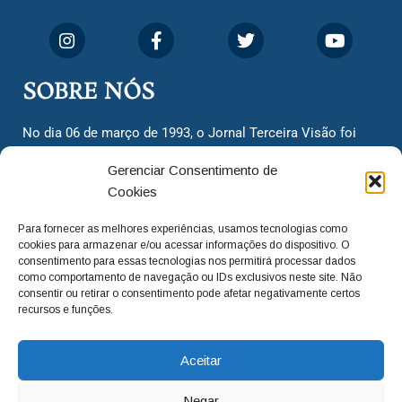
SOBRE NÓS
No dia 06 de março de 1993, o Jornal Terceira Visão foi
fundado para ser uma terceira via de notícias para os
Gerenciar Consentimento de
cidadãos valinhenses, já que naquela época só existiam
Cookies
dois jornais. Há mais de 30 anos, o jornal continua
assumindo o papel de ser a ‘voz do povo’ e continuamos
Para fornecer as melhores experiências, usamos tecnologias como
com o foco de trazer as melhores notícias. Nunca
cookies para armazenar e/ou acessar informações do dispositivo. O
deixamos de lado as necessidades do cidadão, sempre
consentimento para essas tecnologias nos permitirá processar dados
como comportamento de navegação ou IDs exclusivos neste site. Não
questionando os órgãos públicos em busca de melhorias
consentir ou retirar o consentimento pode afetar negativamente certos
para a cidade e sempre cobrando resoluções para casos
recursos e funções.
‘esquecidos’. Informar é a nossa missão!
Aceitar
adm@jtv.com.br
(19) 3929-6225
Negar