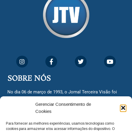
SOBRE NÓS
No dia 06 de março de 1993, o Jornal Terceira Visão foi
fundado para ser uma terceira via de notícias para os
Gerenciar Consentimento de
cidadãos valinhenses, já que naquela época só existiam
Cookies
dois jornais. Há mais de 30 anos, o jornal continua
assumindo o papel de ser a ‘voz do povo’ e continuamos
Para fornecer as melhores experiências, usamos tecnologias como
com o foco de trazer as melhores notícias. Nunca
cookies para armazenar e/ou acessar informações do dispositivo. O