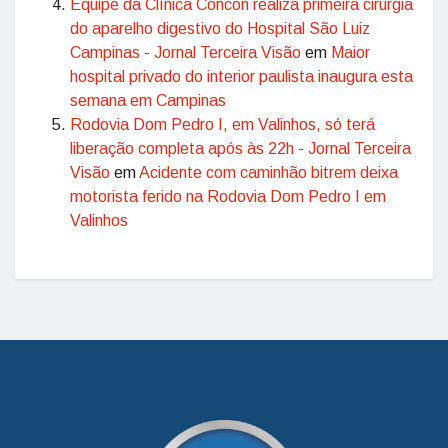
Equipe da Clínica Concon realiza primeira cirurgia
do aparelho digestivo do Hospital São Luiz
Campinas - Jornal Terceira Visão
em
Maior
hospital privado do interior paulista inaugura esta
semana em Campinas
Rodovia Dom Pedro I, em Valinhos, só terá
liberação completa após às 22h - Jornal Terceira
Visão
em
Acidente com caminhão bitrem deixa
motorista ferido na Rodovia Dom Pedro I em
Valinhos