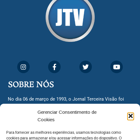
SOBRE NÓS
No dia 06 de março de 1993, o Jornal Terceira Visão foi
fundado para ser uma terceira via de notícias para os
Gerenciar Consentimento de
cidadãos valinhenses, já que naquela época só existiam
Cookies
dois jornais. Há mais de 30 anos, o jornal continua
assumindo o papel de ser a ‘voz do povo’ e continuamos
Para fornecer as melhores experiências, usamos tecnologias como
com o foco de trazer as melhores notícias. Nunca
cookies para armazenar e/ou acessar informações do dispositivo. O