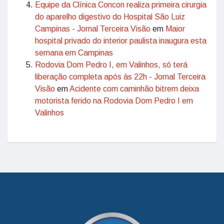
Equipe da Clínica Concon realiza primeira cirurgia
do aparelho digestivo do Hospital São Luiz
Campinas - Jornal Terceira Visão
em
Maior
hospital privado do interior paulista inaugura esta
semana em Campinas
Rodovia Dom Pedro I, em Valinhos, só terá
liberação completa após às 22h - Jornal Terceira
Visão
em
Acidente com caminhão bitrem deixa
motorista ferido na Rodovia Dom Pedro I em
Valinhos