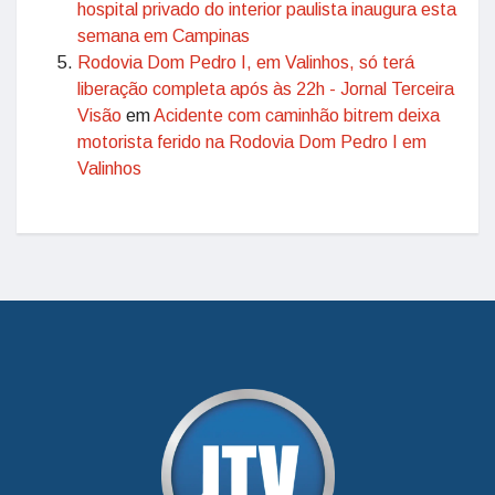
hospital privado do interior paulista inaugura esta
semana em Campinas
Rodovia Dom Pedro I, em Valinhos, só terá
liberação completa após às 22h - Jornal Terceira
Visão
em
Acidente com caminhão bitrem deixa
motorista ferido na Rodovia Dom Pedro I em
Valinhos