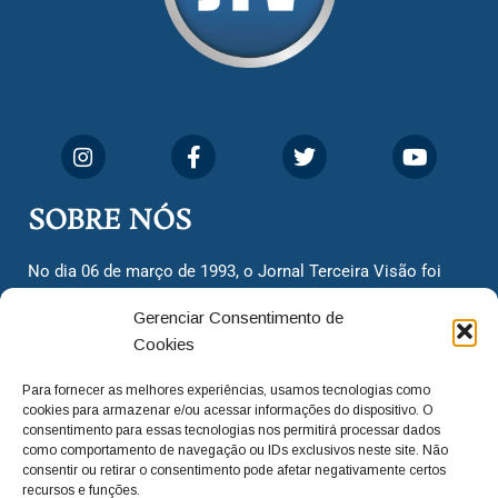
SOBRE NÓS
No dia 06 de março de 1993, o Jornal Terceira Visão foi
fundado para ser uma terceira via de notícias para os
Gerenciar Consentimento de
cidadãos valinhenses, já que naquela época só existiam
Cookies
dois jornais. Há mais de 30 anos, o jornal continua
assumindo o papel de ser a ‘voz do povo’ e continuamos
Para fornecer as melhores experiências, usamos tecnologias como
com o foco de trazer as melhores notícias. Nunca
cookies para armazenar e/ou acessar informações do dispositivo. O
deixamos de lado as necessidades do cidadão, sempre
consentimento para essas tecnologias nos permitirá processar dados
como comportamento de navegação ou IDs exclusivos neste site. Não
questionando os órgãos públicos em busca de melhorias
consentir ou retirar o consentimento pode afetar negativamente certos
para a cidade e sempre cobrando resoluções para casos
recursos e funções.