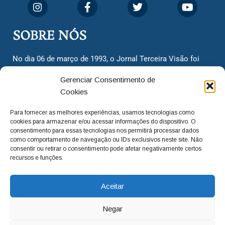
SOBRE NÓS
No dia 06 de março de 1993, o Jornal Terceira Visão foi
fundado para ser uma terceira via de notícias para os
Gerenciar Consentimento de
cidadãos valinhenses, já que naquela época só existiam
Cookies
dois jornais. Há mais de 30 anos, o jornal continua
assumindo o papel de ser a ‘voz do povo’ e continuamos
Para fornecer as melhores experiências, usamos tecnologias como
com o foco de trazer as melhores notícias. Nunca
cookies para armazenar e/ou acessar informações do dispositivo. O
deixamos de lado as necessidades do cidadão, sempre
consentimento para essas tecnologias nos permitirá processar dados
como comportamento de navegação ou IDs exclusivos neste site. Não
questionando os órgãos públicos em busca de melhorias
consentir ou retirar o consentimento pode afetar negativamente certos
para a cidade e sempre cobrando resoluções para casos
recursos e funções.
‘esquecidos’. Informar é a nossa missão!
Aceitar
adm@jtv.com.br
(19) 3929-6225
Negar
(19) 99450-1424