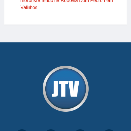
motorista ferido na Rodovia Dom Pedro I em
Valinhos