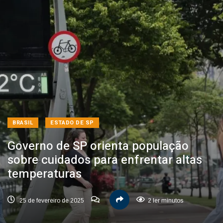
BRASIL
ESTADO DE SP
Governo de SP orienta população
sobre cuidados para enfrentar altas
temperaturas
25 de fevereiro de 2025
2 ler minutos