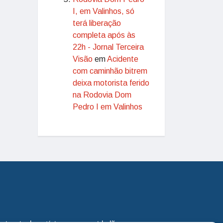
I, em Valinhos, só
terá liberação
completa após às
22h - Jornal Terceira
Visão
em
Acidente
com caminhão bitrem
deixa motorista ferido
na Rodovia Dom
Pedro I em Valinhos