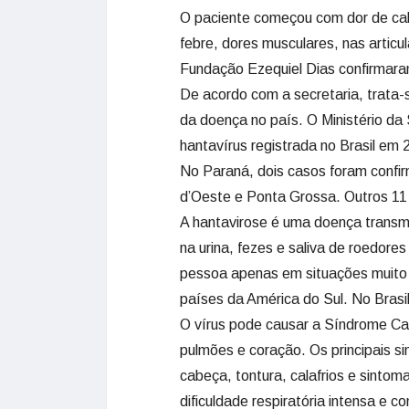
O paciente começou com dor de cab
febre, dores musculares, nas articu
Fundação Ezequiel Dias confirmara
De acordo com a secretaria, trata-
da doença no país. O Ministério da 
hantavírus registrada no Brasil em 
No Paraná, dois casos foram confir
d’Oeste e Ponta Grossa. Outros 11
A hantavirose é uma doença transmi
na urina, fezes e saliva de roedores
pessoa apenas em situações muito r
países da América do Sul. No Brasil
O vírus pode causar a Síndrome Ca
pulmões e coração. Os principais si
cabeça, tontura, calafrios e sintom
dificuldade respiratória intensa e 