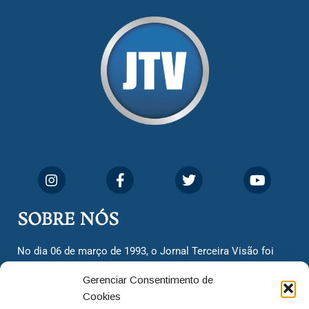
SOBRE NÓS
No dia 06 de março de 1993, o Jornal Terceira Visão foi
fundado para ser uma terceira via de notícias para os
Gerenciar Consentimento de
cidadãos valinhenses, já que naquela época só existiam
Cookies
dois jornais. Há mais de 30 anos, o jornal continua