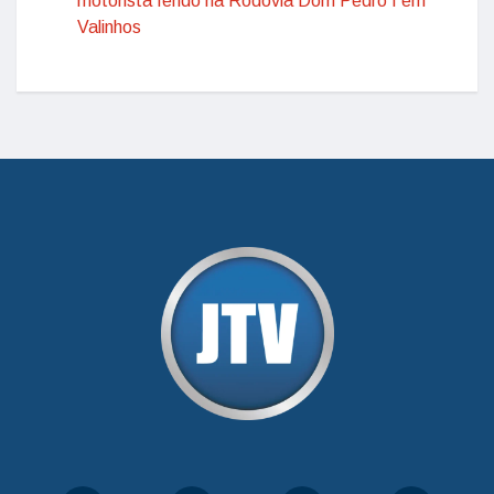
motorista ferido na Rodovia Dom Pedro I em
Valinhos