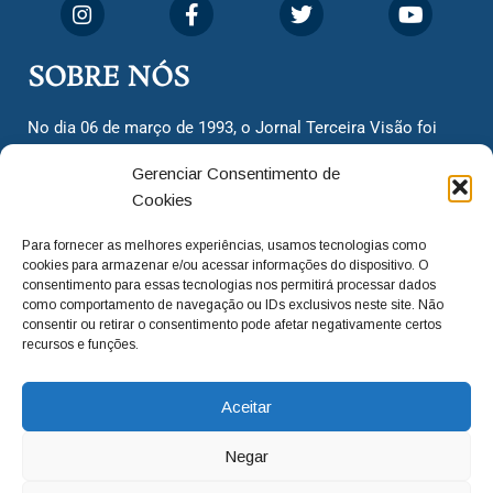
SOBRE NÓS
No dia 06 de março de 1993, o Jornal Terceira Visão foi
fundado para ser uma terceira via de notícias para os
Gerenciar Consentimento de
cidadãos valinhenses, já que naquela época só existiam
Cookies
dois jornais. Há mais de 30 anos, o jornal continua
assumindo o papel de ser a ‘voz do povo’ e continuamos
Para fornecer as melhores experiências, usamos tecnologias como
com o foco de trazer as melhores notícias. Nunca
cookies para armazenar e/ou acessar informações do dispositivo. O
deixamos de lado as necessidades do cidadão, sempre
consentimento para essas tecnologias nos permitirá processar dados
como comportamento de navegação ou IDs exclusivos neste site. Não
questionando os órgãos públicos em busca de melhorias
consentir ou retirar o consentimento pode afetar negativamente certos
para a cidade e sempre cobrando resoluções para casos
recursos e funções.
‘esquecidos’. Informar é a nossa missão!
Aceitar
adm@jtv.com.br
(19) 3929-6225
Negar
(19) 99450-1424