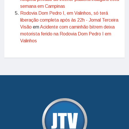
semana em Campinas
Rodovia Dom Pedro I, em Valinhos, só terá
liberação completa após às 22h - Jornal Terceira
Visão
em
Acidente com caminhão bitrem deixa
motorista ferido na Rodovia Dom Pedro I em
Valinhos