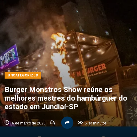
UNCATEGORIZED
Burger Monstros Show reúne os
melhores mestres do hambúrguer do
estado em Jundiaí-SP
6 de março de 2023
6 ler minutos