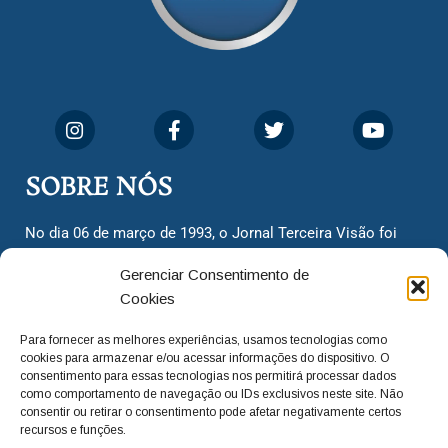
SOBRE NÓS
No dia 06 de março de 1993, o Jornal Terceira Visão foi
fundado para ser uma terceira via de notícias para os
Gerenciar Consentimento de
cidadãos valinhenses, já que naquela época só existiam
Cookies
dois jornais. Há mais de 30 anos, o jornal continua
assumindo o papel de ser a ‘voz do povo’ e continuamos
Para fornecer as melhores experiências, usamos tecnologias como
com o foco de trazer as melhores notícias. Nunca
cookies para armazenar e/ou acessar informações do dispositivo. O
deixamos de lado as necessidades do cidadão, sempre
consentimento para essas tecnologias nos permitirá processar dados
como comportamento de navegação ou IDs exclusivos neste site. Não
questionando os órgãos públicos em busca de melhorias
consentir ou retirar o consentimento pode afetar negativamente certos
para a cidade e sempre cobrando resoluções para casos
recursos e funções.