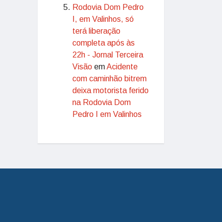
Rodovia Dom Pedro
I, em Valinhos, só
terá liberação
completa após às
22h - Jornal Terceira
Visão
em
Acidente
com caminhão bitrem
deixa motorista ferido
na Rodovia Dom
Pedro I em Valinhos