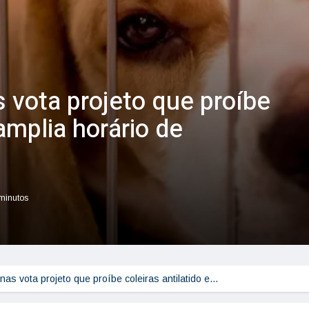
vota projeto que proíbe
 amplia horário de
 minutos
s vota projeto que proíbe coleiras antilatido e…