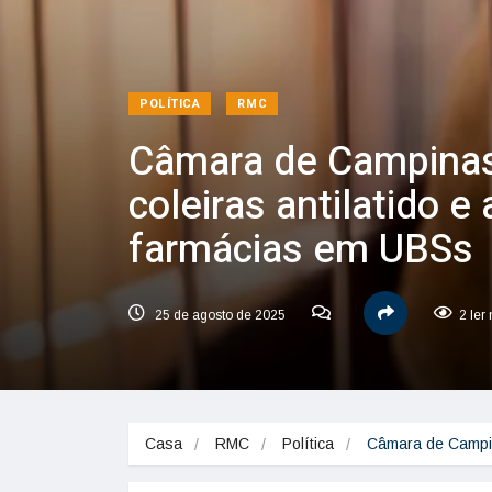
POLÍTICA
RMC
Câmara de Campinas 
coleiras antilatido e
farmácias em UBSs
25 de agosto de 2025
2 ler
Casa
RMC
Política
Câmara de Campina