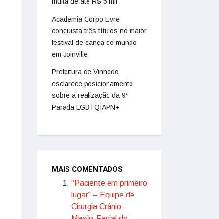
multa de até R$ 5 mil
Academia Corpo Livre
conquista três títulos no maior
festival de dança do mundo
em Joinville
Prefeitura de Vinhedo
esclarece posicionamento
sobre a realização da 9ª
Parada LGBTQIAPN+
MAIS COMENTADOS
“Paciente em primeiro
lugar” – Equipe de
Cirurgia Crânio-
Maxilo-Facial do