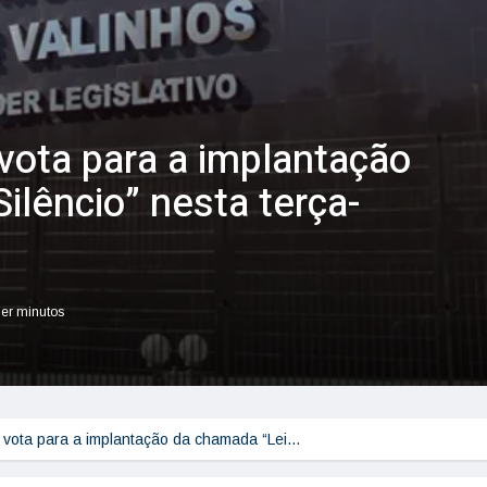
vota para a implantação
ilêncio” nesta terça-
ler minutos
 vota para a implantação da chamada “Lei…