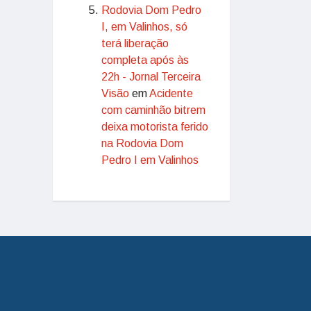
Rodovia Dom Pedro
I, em Valinhos, só
terá liberação
completa após às
22h - Jornal Terceira
Visão
em
Acidente
com caminhão bitrem
deixa motorista ferido
na Rodovia Dom
Pedro I em Valinhos