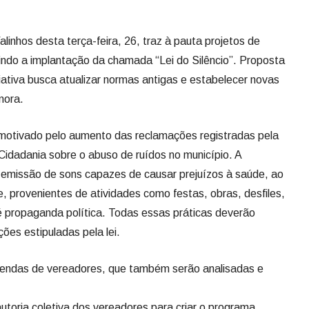
inhos desta terça-feira, 26, traz à pauta projetos de
uindo a implantação da chamada “Lei do Silêncio”. Proposta
ciativa busca atualizar normas antigas e estabelecer novas
nora.
 motivado pelo aumento das reclamações registradas pela
Cidadania sobre o abuso de ruídos no município. A
a emissão de sons capazes de causar prejuízos à saúde, ao
, provenientes de atividades como festas, obras, desfiles,
é propaganda política. Todas essas práticas deverão
ções estipuladas pela lei.
emendas de vereadores, que também serão analisadas e
toria coletiva dos vereadores para criar o programa