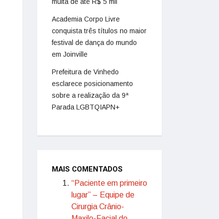
multa de até R$ 5 mil
Academia Corpo Livre
conquista três títulos no maior
festival de dança do mundo
em Joinville
Prefeitura de Vinhedo
esclarece posicionamento
sobre a realização da 9ª
Parada LGBTQIAPN+
MAIS COMENTADOS
“Paciente em primeiro
lugar” – Equipe de
Cirurgia Crânio-
Maxilo-Facial do