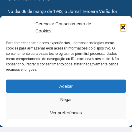
No dia 06 de março de 1993, o Jornal Terceira Visão foi
fundado para ser uma terceira via de notícias para os
Gerenciar Consentimento de
cidadãos valinhenses, já que naquela época só existiam
Cookies
dois jornais. Há mais de 30 anos, o jornal continua
assumindo o papel de ser a ‘voz do povo’ e continuamos
Para fornecer as melhores experiências, usamos tecnologias como
com o foco de trazer as melhores notícias. Nunca
cookies para armazenar e/ou acessar informações do dispositivo. O
deixamos de lado as necessidades do cidadão, sempre
consentimento para essas tecnologias nos permitirá processar dados
como comportamento de navegação ou IDs exclusivos neste site. Não
questionando os órgãos públicos em busca de melhorias
consentir ou retirar o consentimento pode afetar negativamente certos
para a cidade e sempre cobrando resoluções para casos
recursos e funções.
‘esquecidos’. Informar é a nossa missão!
Aceitar
adm@jtv.com.br
(19) 3929-6225
Negar
(19) 99450-1424
Ver preferências