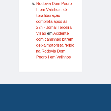
Rodovia Dom Pedro
I, em Valinhos, só
terá liberação
completa após às
22h - Jornal Terceira
Visão
em
Acidente
com caminhão bitrem
deixa motorista ferido
na Rodovia Dom
Pedro I em Valinhos