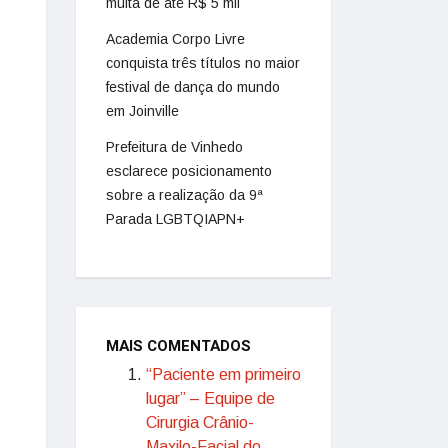
multa de até R$ 5 mil
Academia Corpo Livre
conquista três títulos no maior
festival de dança do mundo
em Joinville
Prefeitura de Vinhedo
esclarece posicionamento
sobre a realização da 9ª
Parada LGBTQIAPN+
MAIS COMENTADOS
“Paciente em primeiro
lugar” – Equipe de
Cirurgia Crânio-
Maxilo-Facial do