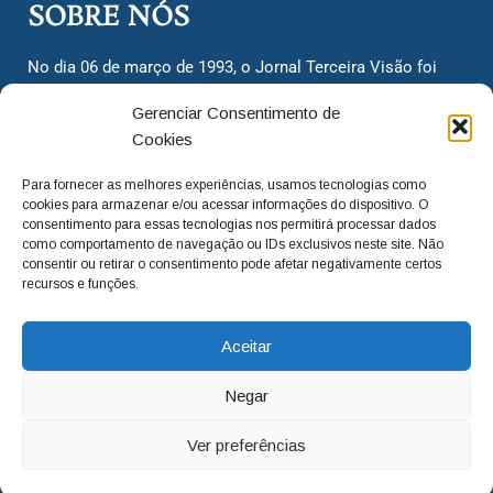
SOBRE NÓS
No dia 06 de março de 1993, o Jornal Terceira Visão foi
fundado para ser uma terceira via de notícias para os
Gerenciar Consentimento de
cidadãos valinhenses, já que naquela época só existiam
Cookies
dois jornais. Há mais de 30 anos, o jornal continua
assumindo o papel de ser a ‘voz do povo’ e continuamos
Para fornecer as melhores experiências, usamos tecnologias como
com o foco de trazer as melhores notícias. Nunca
cookies para armazenar e/ou acessar informações do dispositivo. O
deixamos de lado as necessidades do cidadão, sempre
consentimento para essas tecnologias nos permitirá processar dados
como comportamento de navegação ou IDs exclusivos neste site. Não
questionando os órgãos públicos em busca de melhorias
consentir ou retirar o consentimento pode afetar negativamente certos
para a cidade e sempre cobrando resoluções para casos
recursos e funções.
‘esquecidos’. Informar é a nossa missão!
Aceitar
adm@jtv.com.br
(19) 3929-6225
Negar
(19) 99450-1424
Ver preferências