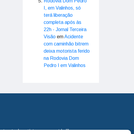
Rodovia Dom Pedro
I, em Valinhos, só
terá liberação
completa após às
22h - Jornal Terceira
Visão
em
Acidente
com caminhão bitrem
deixa motorista ferido
na Rodovia Dom
Pedro I em Valinhos
eira via de notícias para os cidadãos