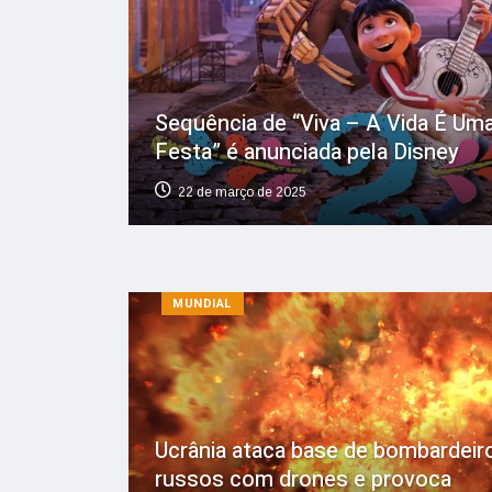
Sequência de “Viva – A Vida É Um
Festa” é anunciada pela Disney
22 de março de 2025
MUNDIAL
Ucrânia ataca base de bombardeir
russos com drones e provoca