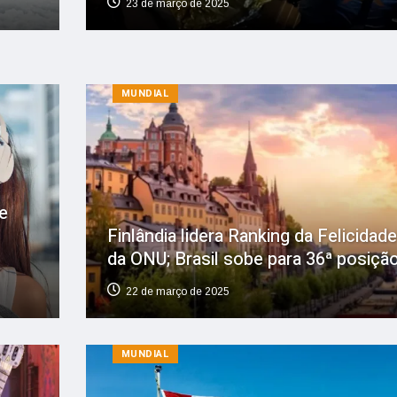
23 de março de 2025
MUNDIAL
e
Finlândia lidera Ranking da Felicidade
da ONU; Brasil sobe para 36ª posiçã
22 de março de 2025
MUNDIAL