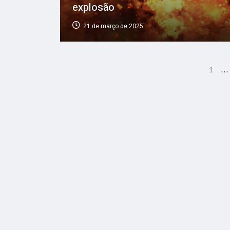
explosão
21 de março de 2025
…
1