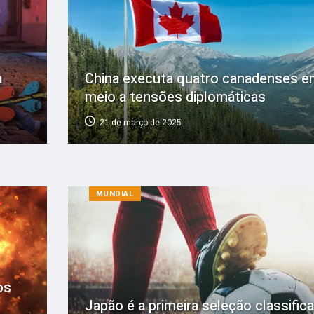
a
China executa quatro canadenses e
meio a tensões diplomáticas
21 de março de 2025
MUNDIAL
os
Japão é a primeira seleção classific