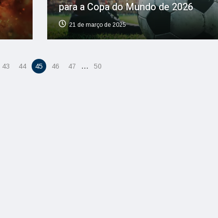
para a Copa do Mundo de 2026
21 de março de 2025
…
43
44
45
46
47
50