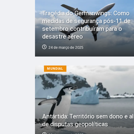
Tragédia do Germanwings: Como
medidas de segurança pós-11 de
setembro contribuíram para o
desastre aéreo
24 de março de 2025
MUNDIAL
Antártida: Território sem dono e a
de disputas geopolíticas