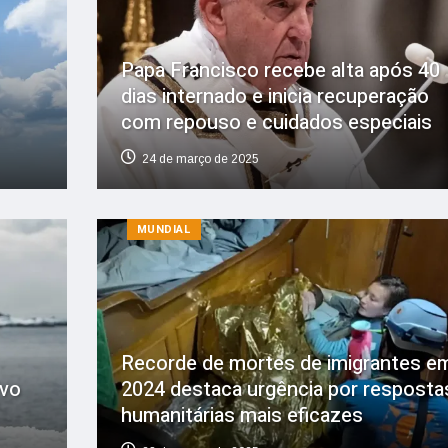
Papa Francisco recebe alta após 40
dias internado e inicia recuperação
com repouso e cuidados especiais
24 de março de 2025
MUNDIAL
Recorde de mortes de imigrantes e
lvo
2024 destaca urgência por resposta
humanitárias mais eficazes