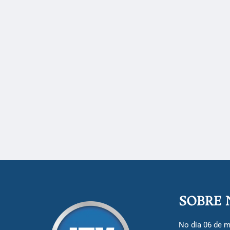
SOBRE 
No dia 06 de m