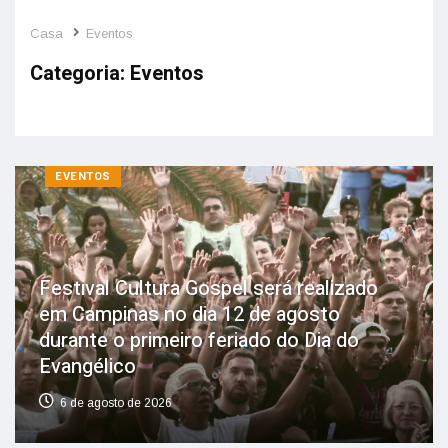
Casa
Eventos
Categoria:
Eventos
EVENTOS
Festival Cultura Gospel será realizado
em Campinas no dia 12 de agosto
durante o primeiro feriado do Dia do
Evangélico
6 de agosto de 2026