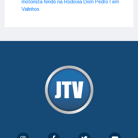
motorista ferido na Rodovia Dom Pedro I em
Valinhos