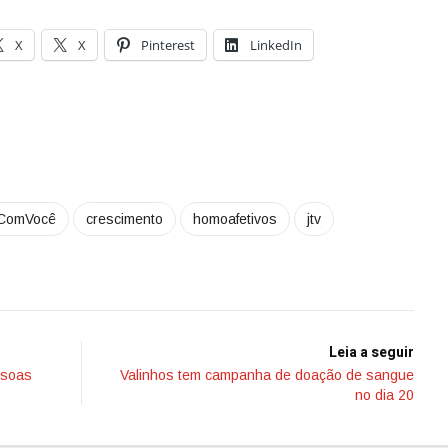
X
X
Pinterest
LinkedIn
ComVocê
crescimento
homoafetivos
jtv
Leia a seguir
ssoas
Valinhos tem campanha de doação de sangue
no dia 20