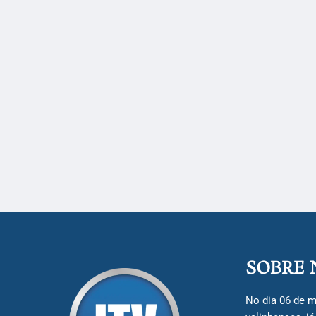
SOBRE 
No dia 06 de m