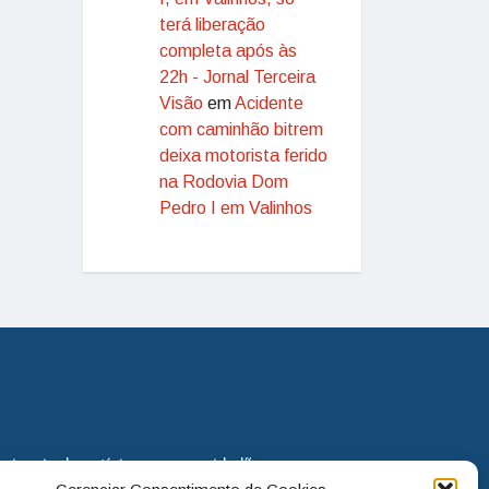
terá liberação
completa após às
22h - Jornal Terceira
Visão
em
Acidente
com caminhão bitrem
deixa motorista ferido
na Rodovia Dom
Pedro I em Valinhos
eira via de notícias para os cidadãos