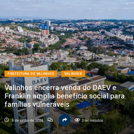
PREFEITURA DE VALINHOS
VALINHOS
Valinhos encerra venda do DAEV e
Franklin amplia benefício social para
famílias vulneráveis
9 de junho de 2026
3 ler minutos