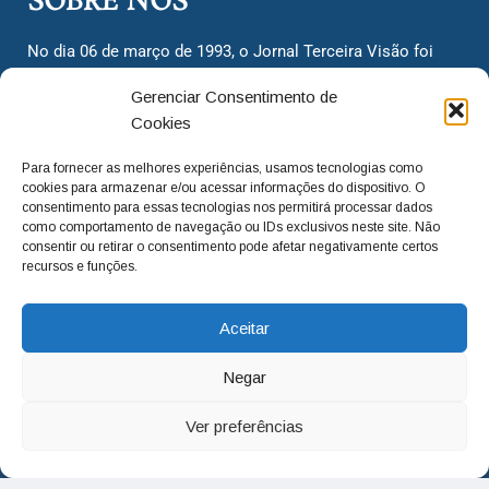
SOBRE NÓS
No dia 06 de março de 1993, o Jornal Terceira Visão foi
fundado para ser uma terceira via de notícias para os
Gerenciar Consentimento de
cidadãos valinhenses, já que naquela época só existiam
Cookies
dois jornais. Há mais de 30 anos, o jornal continua
assumindo o papel de ser a ‘voz do povo’ e continuamos
Para fornecer as melhores experiências, usamos tecnologias como
com o foco de trazer as melhores notícias. Nunca
cookies para armazenar e/ou acessar informações do dispositivo. O
deixamos de lado as necessidades do cidadão, sempre
consentimento para essas tecnologias nos permitirá processar dados
como comportamento de navegação ou IDs exclusivos neste site. Não
questionando os órgãos públicos em busca de melhorias
consentir ou retirar o consentimento pode afetar negativamente certos
para a cidade e sempre cobrando resoluções para casos
recursos e funções.
‘esquecidos’. Informar é a nossa missão!
Aceitar
adm@jtv.com.br
(19) 3929-6225
Negar
(19) 99450-1424
Ver preferências