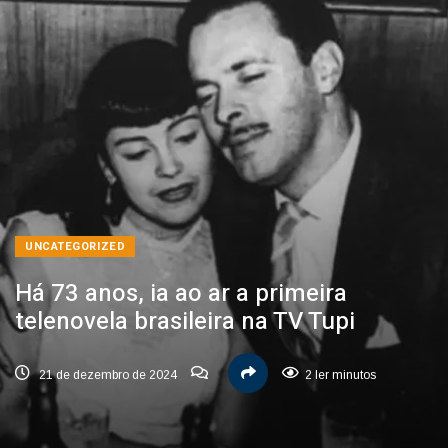
UNCATEGORIZED
Há 73 anos, ia ao ar a primeira
telenovela brasileira na TV Tupi
21 de dezembro de 2024
2 ler minutos