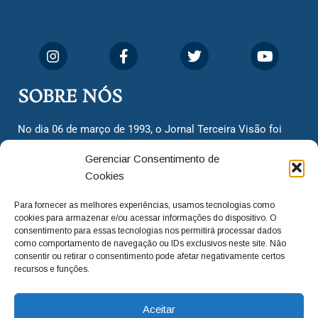
SOBRE NÓS
No dia 06 de março de 1993, o Jornal Terceira Visão foi
fundado para ser uma terceira via de notícias para os
Gerenciar Consentimento de
cidadãos valinhenses, já que naquela época só existiam
Cookies
dois jornais. Há mais de 30 anos, o jornal continua
assumindo o papel de ser a ‘voz do povo’ e continuamos
Para fornecer as melhores experiências, usamos tecnologias como
com o foco de trazer as melhores notícias. Nunca
cookies para armazenar e/ou acessar informações do dispositivo. O
deixamos de lado as necessidades do cidadão, sempre
consentimento para essas tecnologias nos permitirá processar dados
como comportamento de navegação ou IDs exclusivos neste site. Não
questionando os órgãos públicos em busca de melhorias
consentir ou retirar o consentimento pode afetar negativamente certos
para a cidade e sempre cobrando resoluções para casos
recursos e funções.
‘esquecidos’. Informar é a nossa missão!
Aceitar