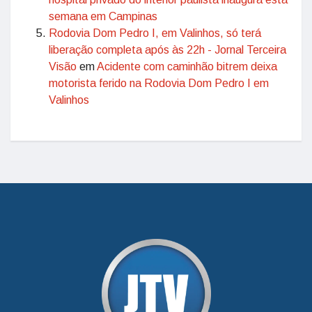
semana em Campinas
Rodovia Dom Pedro I, em Valinhos, só terá
liberação completa após às 22h - Jornal Terceira
Visão
em
Acidente com caminhão bitrem deixa
motorista ferido na Rodovia Dom Pedro I em
Valinhos