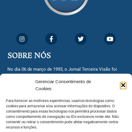
SOBRE NÓS
No dia 06 de março de 1993, o Jornal Terceira Visão foi
fundado para ser uma terceira via de notícias para os
Gerenciar Consentimento de
cidadãos valinhenses, já que naquela época só existiam
Cookies
dois jornais. Há mais de 30 anos, o jornal continua
assumindo o papel de ser a ‘voz do povo’ e continuamos
Para fornecer as melhores experiências, usamos tecnologias como
com o foco de trazer as melhores notícias. Nunca
cookies para armazenar e/ou acessar informações do dispositivo. O
deixamos de lado as necessidades do cidadão, sempre
consentimento para essas tecnologias nos permitirá processar dados
como comportamento de navegação ou IDs exclusivos neste site. Não
questionando os órgãos públicos em busca de melhorias
consentir ou retirar o consentimento pode afetar negativamente certos
para a cidade e sempre cobrando resoluções para casos
recursos e funções.