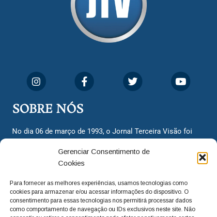
SOBRE NÓS
No dia 06 de março de 1993, o Jornal Terceira Visão foi
fundado para ser uma terceira via de notícias para os
Gerenciar Consentimento de
cidadãos valinhenses, já que naquela época só existiam
Cookies
dois jornais. Há mais de 30 anos, o jornal continua
assumindo o papel de ser a ‘voz do povo’ e continuamos
Para fornecer as melhores experiências, usamos tecnologias como
com o foco de trazer as melhores notícias. Nunca
cookies para armazenar e/ou acessar informações do dispositivo. O
deixamos de lado as necessidades do cidadão, sempre
consentimento para essas tecnologias nos permitirá processar dados
como comportamento de navegação ou IDs exclusivos neste site. Não
questionando os órgãos públicos em busca de melhorias