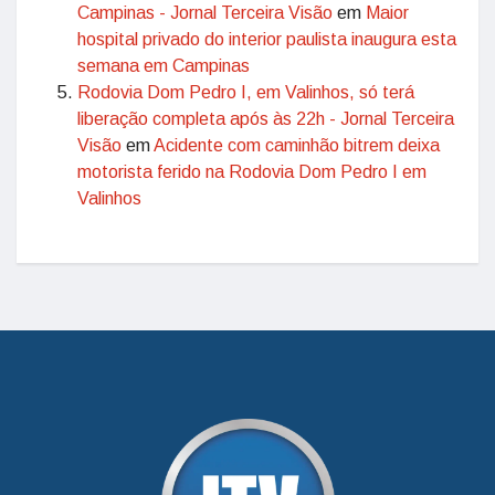
Campinas - Jornal Terceira Visão
em
Maior
hospital privado do interior paulista inaugura esta
semana em Campinas
Rodovia Dom Pedro I, em Valinhos, só terá
liberação completa após às 22h - Jornal Terceira
Visão
em
Acidente com caminhão bitrem deixa
motorista ferido na Rodovia Dom Pedro I em
Valinhos