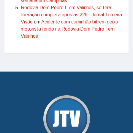
semana em Campinas
Rodovia Dom Pedro I, em Valinhos, só terá
liberação completa após às 22h - Jornal Terceira
Visão
em
Acidente com caminhão bitrem deixa
motorista ferido na Rodovia Dom Pedro I em
Valinhos