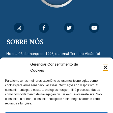
SOBRE NÓS
No dia 06 de março de 1993, o Jornal Terceira Visão foi
fundado para ser uma terceira via de notícias para os
Gerenciar Consentimento de
cidadãos valinhenses, já que naquela época só existiam
Cookies
dois jornais. Há mais de 30 anos, o jornal continua
assumindo o papel de ser a ‘voz do povo’ e continuamos
Para fornecer as melhores experiências, usamos tecnologias como
com o foco de trazer as melhores notícias. Nunca
cookies para armazenar e/ou acessar informações do dispositivo. O
deixamos de lado as necessidades do cidadão, sempre
consentimento para essas tecnologias nos permitirá processar dados
como comportamento de navegação ou IDs exclusivos neste site. Não
questionando os órgãos públicos em busca de melhorias
consentir ou retirar o consentimento pode afetar negativamente certos
para a cidade e sempre cobrando resoluções para casos
recursos e funções.
‘esquecidos’. Informar é a nossa missão!