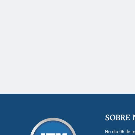
SOBRE 
No dia 06 de m