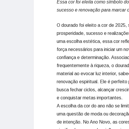
Essa cor foi eleita como símbolo d
sucesso e renovação para marcar o 
O dourado foi eleito a cor de 2025,
prosperidade, sucesso e realizaçõe
uma escolha estética, essa cor refle
força necessários para iniciar um n
confiança e determinação. Associa
frequentemente à riqueza, o doura
material ao evocar luz interior, sabe
renovação espiritual. Ele é perfeit
busca fechar ciclos, alcançar cresc
e conquistar metas importantes.
A escolha da cor do ano não se limi
uma questão de moda ou decoraç
de intenção. No Ano Novo, as core