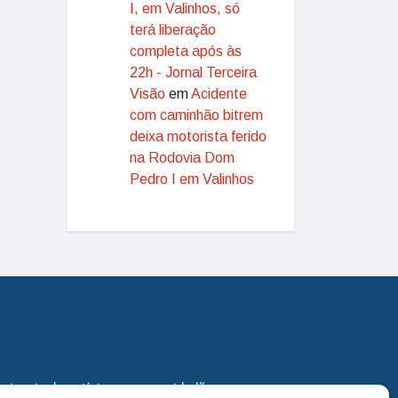
I, em Valinhos, só
terá liberação
completa após às
22h - Jornal Terceira
Visão
em
Acidente
com caminhão bitrem
deixa motorista ferido
na Rodovia Dom
Pedro I em Valinhos
eira via de notícias para os cidadãos