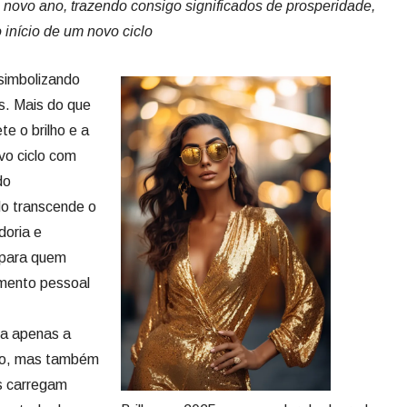
o novo ano, trazendo consigo significados de prosperidade,
início de um novo ciclo
 simbolizando
s. Mais do que
te o brilho e a
ovo ciclo com
do
do transcende o
doria e
o para quem
imento pessoal
ta apenas a
ão, mas também
s carregam