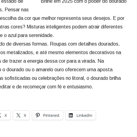
o estado de
Brilhe em 2025 com o poder do dourado
as. Pensar nas
escolha da cor que melhor representa seus desejos. E por
ras cores? Misturas inteligentes podem atrair diferentes
e o azul para serenidade.
ado de diversas formas. Roupas com detalhes dourados,
atos metalizados, e até mesmo elementos decorativos na
 de trazer a energia dessa cor para a virada. Na
 o dourado ou o amarelo ouro oferecem uma aposta
 sofisticadas ou celebrações no litoral, o dourado brilha
ditar e de recomeçar com fé e entusiasmo.
X
X
Pinterest
LinkedIn