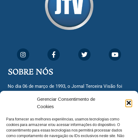
SOBRE NÓS
No dia 06 de março de 1993, o Jornal Terceira Visão foi
fundado para ser uma terceira via de notícias para os
Gerenciar Consentimento de
cidadãos valinhenses, já que naquela época só existiam
Cookies
dois jornais. Há mais de 30 anos, o jornal continua
assumindo o papel de ser a ‘voz do povo’ e continuamos
Para fornecer as melhores experiências, usamos tecnologias como
com o foco de trazer as melhores notícias. Nunca
cookies para armazenar e/ou acessar informações do dispositivo. O
deixamos de lado as necessidades do cidadão, sempre
consentimento para essas tecnologias nos permitirá processar dados
como comportamento de navegação ou IDs exclusivos neste site. Não