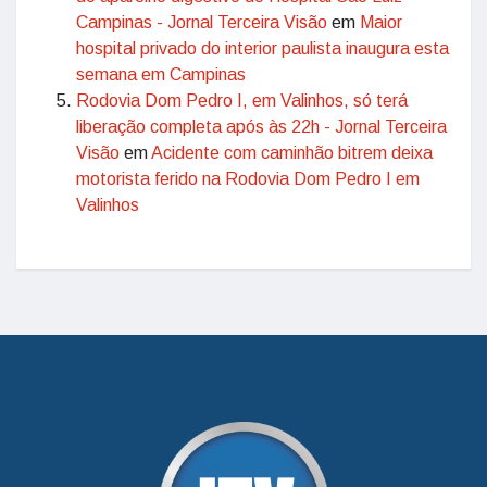
Campinas - Jornal Terceira Visão
em
Maior
hospital privado do interior paulista inaugura esta
semana em Campinas
Rodovia Dom Pedro I, em Valinhos, só terá
liberação completa após às 22h - Jornal Terceira
Visão
em
Acidente com caminhão bitrem deixa
motorista ferido na Rodovia Dom Pedro I em
Valinhos