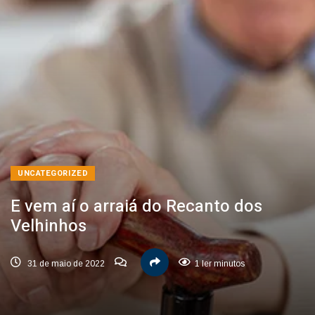
UNCATEGORIZED
E vem aí o arraiá do Recanto dos
Velhinhos
31 de maio de 2022
1 ler minutos