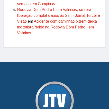
semana em Campinas
Rodovia Dom Pedro I, em Valinhos, só terá
liberação completa após às 22h - Jornal Terceira
Visão
em
Acidente com caminhão bitrem deixa
motorista ferido na Rodovia Dom Pedro I em
Valinhos