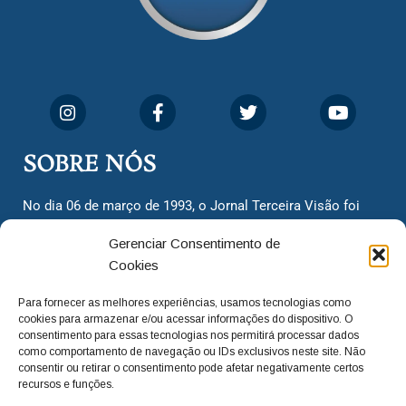
SOBRE NÓS
No dia 06 de março de 1993, o Jornal Terceira Visão foi
fundado para ser uma terceira via de notícias para os
Gerenciar Consentimento de
cidadãos valinhenses, já que naquela época só existiam
Cookies
dois jornais. Há mais de 30 anos, o jornal continua
assumindo o papel de ser a ‘voz do povo’ e continuamos
Para fornecer as melhores experiências, usamos tecnologias como
com o foco de trazer as melhores notícias. Nunca
cookies para armazenar e/ou acessar informações do dispositivo. O
deixamos de lado as necessidades do cidadão, sempre
consentimento para essas tecnologias nos permitirá processar dados
como comportamento de navegação ou IDs exclusivos neste site. Não
questionando os órgãos públicos em busca de melhorias
consentir ou retirar o consentimento pode afetar negativamente certos
para a cidade e sempre cobrando resoluções para casos
recursos e funções.
‘esquecidos’. Informar é a nossa missão!