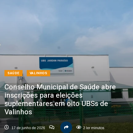
SAÚDE
VALINHOS
Conselho Municipal de Saúde abre
inscrições para eleições
suplementares em oito UBSs de
Valinhos
17 de junho de 2026
2 ler minutos