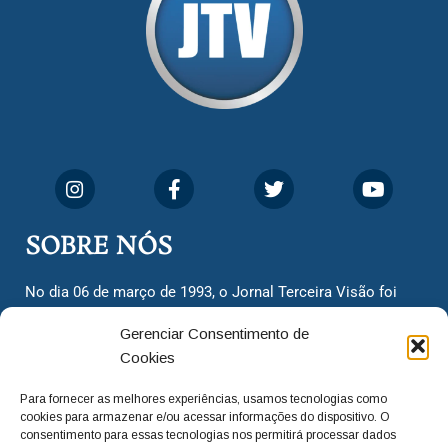
SOBRE NÓS
No dia 06 de março de 1993, o Jornal Terceira Visão foi
fundado para ser uma terceira via de notícias para os
Gerenciar Consentimento de
cidadãos valinhenses, já que naquela época só existiam
Cookies
dois jornais. Há mais de 30 anos, o jornal continua
assumindo o papel de ser a ‘voz do povo’ e continuamos
Para fornecer as melhores experiências, usamos tecnologias como
com o foco de trazer as melhores notícias. Nunca
cookies para armazenar e/ou acessar informações do dispositivo. O
deixamos de lado as necessidades do cidadão, sempre
consentimento para essas tecnologias nos permitirá processar dados