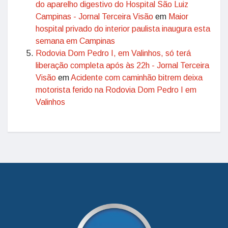
do aparelho digestivo do Hospital São Luiz
Campinas - Jornal Terceira Visão
em
Maior
hospital privado do interior paulista inaugura esta
semana em Campinas
Rodovia Dom Pedro I, em Valinhos, só terá
liberação completa após às 22h - Jornal Terceira
Visão
em
Acidente com caminhão bitrem deixa
motorista ferido na Rodovia Dom Pedro I em
Valinhos