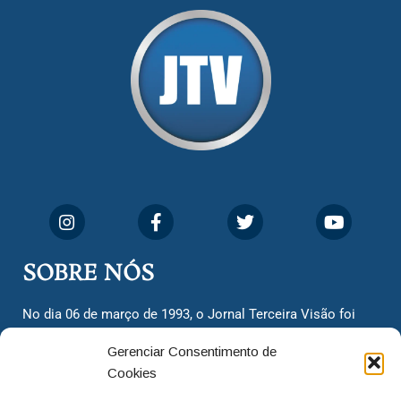
SOBRE NÓS
No dia 06 de março de 1993, o Jornal Terceira Visão foi
fundado para ser uma terceira via de notícias para os
Gerenciar Consentimento de
cidadãos valinhenses, já que naquela época só existiam
Cookies
dois jornais. Há mais de 30 anos, o jornal continua
assumindo o papel de ser a ‘voz do povo’ e continuamos