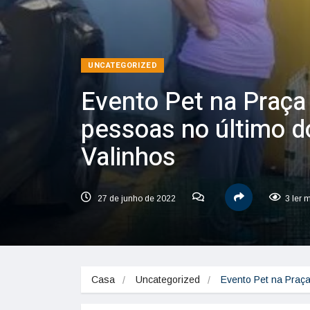
UNCATEGORIZED
Evento Pet na Praça
pessoas no último 
Valinhos
27 de junho de 2022
3 ler 
Casa
Uncategorized
Evento Pet na Praç