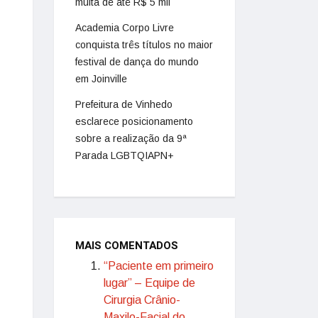
multa de até R$ 5 mil
Academia Corpo Livre
conquista três títulos no maior
festival de dança do mundo
em Joinville
Prefeitura de Vinhedo
esclarece posicionamento
sobre a realização da 9ª
Parada LGBTQIAPN+
MAIS COMENTADOS
“Paciente em primeiro
lugar” – Equipe de
Cirurgia Crânio-
Maxilo-Facial do