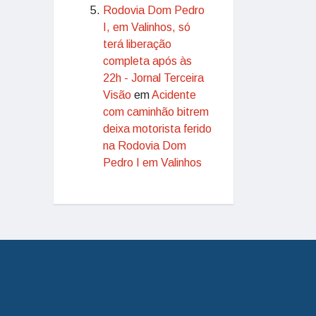
Rodovia Dom Pedro
I, em Valinhos, só
terá liberação
completa após às
22h - Jornal Terceira
Visão
em
Acidente
com caminhão bitrem
deixa motorista ferido
na Rodovia Dom
Pedro I em Valinhos