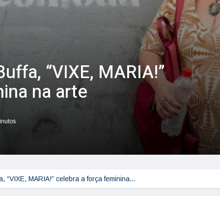
Buffa, “VIXE, MARIA!”
nina na arte
inutos
a, “VIXE, MARIA!” celebra a força feminina…