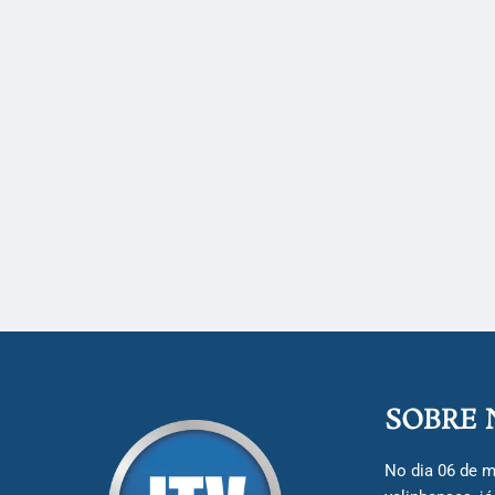
SOBRE 
No dia 06 de m