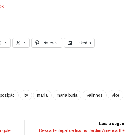
ok
X
X
Pinterest
LinkedIn
posição
jtv
maria
maria buffa
Valinhos
vixe
Leia a seguir
engole
Descarte ilegal de lixo no Jardim América II é