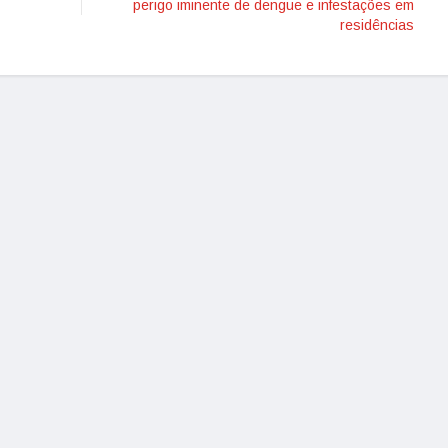
perigo iminente de dengue e infestações em
residências