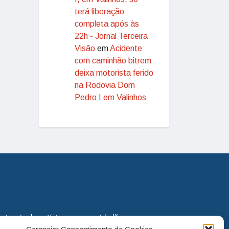
terá liberação
completa após às
22h - Jornal Terceira
Visão
em
Acidente
com caminhão bitrem
deixa motorista ferido
na Rodovia Dom
Pedro I em Valinhos
eira via de notícias para os cidadãos