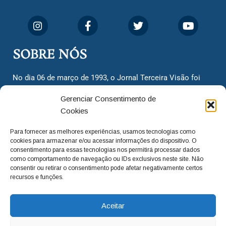
SOBRE NÓS
No dia 06 de março de 1993, o Jornal Terceira Visão foi
fundado para ser uma terceira via de notícias para os
Gerenciar Consentimento de
cidadãos valinhenses, já que naquela época só existiam
Cookies
dois jornais. Há mais de 30 anos, o jornal continua
assumindo o papel de ser a ‘voz do povo’ e continuamos
Para fornecer as melhores experiências, usamos tecnologias como
com o foco de trazer as melhores notícias. Nunca
cookies para armazenar e/ou acessar informações do dispositivo. O
deixamos de lado as necessidades do cidadão, sempre
consentimento para essas tecnologias nos permitirá processar dados
como comportamento de navegação ou IDs exclusivos neste site. Não
questionando os órgãos públicos em busca de melhorias
consentir ou retirar o consentimento pode afetar negativamente certos
para a cidade e sempre cobrando resoluções para casos
recursos e funções.
‘esquecidos’. Informar é a nossa missão!
Aceitar
adm@jtv.com.br
(19) 3929-6225