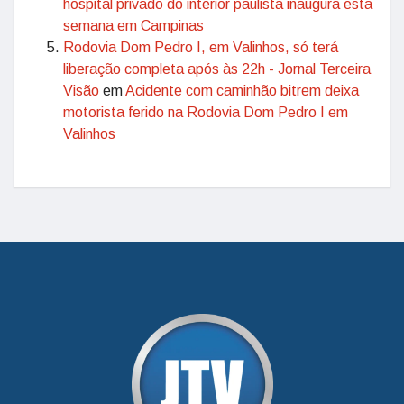
hospital privado do interior paulista inaugura esta
semana em Campinas
Rodovia Dom Pedro I, em Valinhos, só terá
liberação completa após às 22h - Jornal Terceira
Visão
em
Acidente com caminhão bitrem deixa
motorista ferido na Rodovia Dom Pedro I em
Valinhos