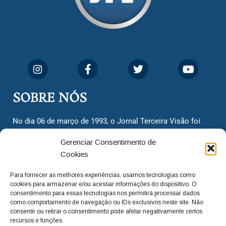
SOBRE NÓS
No dia 06 de março de 1993, o Jornal Terceira Visão foi
fundado para ser uma terceira via de notícias para os
Gerenciar Consentimento de
cidadãos valinhenses, já que naquela época só existiam
Cookies
dois jornais. Há mais de 30 anos, o jornal continua
assumindo o papel de ser a ‘voz do povo’ e continuamos
Para fornecer as melhores experiências, usamos tecnologias como
com o foco de trazer as melhores notícias. Nunca
cookies para armazenar e/ou acessar informações do dispositivo. O
deixamos de lado as necessidades do cidadão, sempre
consentimento para essas tecnologias nos permitirá processar dados
como comportamento de navegação ou IDs exclusivos neste site. Não
questionando os órgãos públicos em busca de melhorias
consentir ou retirar o consentimento pode afetar negativamente certos
para a cidade e sempre cobrando resoluções para casos
recursos e funções.