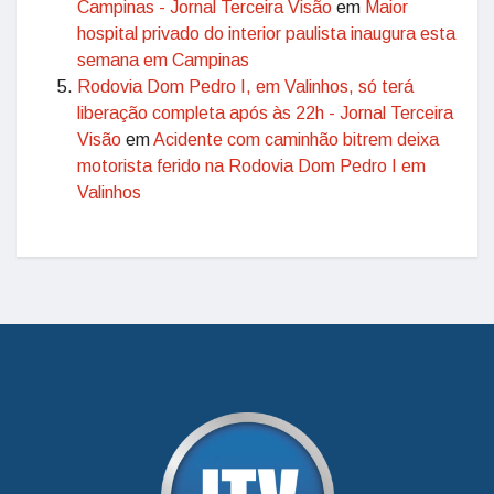
Campinas - Jornal Terceira Visão
em
Maior
hospital privado do interior paulista inaugura esta
semana em Campinas
Rodovia Dom Pedro I, em Valinhos, só terá
liberação completa após às 22h - Jornal Terceira
Visão
em
Acidente com caminhão bitrem deixa
motorista ferido na Rodovia Dom Pedro I em
Valinhos