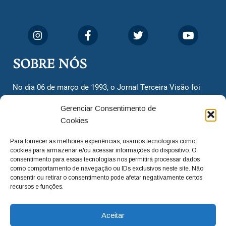
SOBRE NÓS
No dia 06 de março de 1993, o Jornal Terceira Visão foi
fundado para ser uma terceira via de notícias para os
Gerenciar Consentimento de
cidadãos valinhenses, já que naquela época só existiam
Cookies
dois jornais. Há mais de 30 anos, o jornal continua
assumindo o papel de ser a ‘voz do povo’ e continuamos
Para fornecer as melhores experiências, usamos tecnologias como
com o foco de trazer as melhores notícias. Nunca
cookies para armazenar e/ou acessar informações do dispositivo. O
deixamos de lado as necessidades do cidadão, sempre
consentimento para essas tecnologias nos permitirá processar dados
como comportamento de navegação ou IDs exclusivos neste site. Não
questionando os órgãos públicos em busca de melhorias
consentir ou retirar o consentimento pode afetar negativamente certos
para a cidade e sempre cobrando resoluções para casos
recursos e funções.
‘esquecidos’. Informar é a nossa missão!
Aceitar