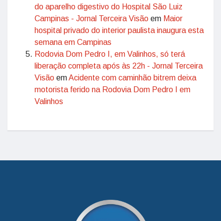
do aparelho digestivo do Hospital São Luiz
Campinas - Jornal Terceira Visão
em
Maior
hospital privado do interior paulista inaugura esta
semana em Campinas
Rodovia Dom Pedro I, em Valinhos, só terá
liberação completa após às 22h - Jornal Terceira
Visão
em
Acidente com caminhão bitrem deixa
motorista ferido na Rodovia Dom Pedro I em
Valinhos