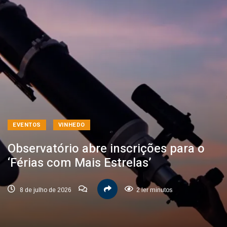
EVENTOS
VINHEDO
Observatório abre inscrições para o
‘Férias com Mais Estrelas’
8 de julho de 2026
2 ler minutos