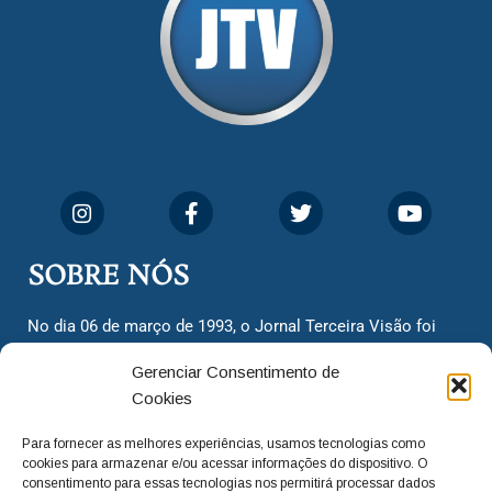
SOBRE NÓS
No dia 06 de março de 1993, o Jornal Terceira Visão foi
fundado para ser uma terceira via de notícias para os
Gerenciar Consentimento de
cidadãos valinhenses, já que naquela época só existiam
Cookies
dois jornais. Há mais de 30 anos, o jornal continua
assumindo o papel de ser a ‘voz do povo’ e continuamos
Para fornecer as melhores experiências, usamos tecnologias como
com o foco de trazer as melhores notícias. Nunca
cookies para armazenar e/ou acessar informações do dispositivo. O
deixamos de lado as necessidades do cidadão, sempre
consentimento para essas tecnologias nos permitirá processar dados