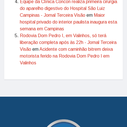
Equipe da Clínica Concon realiza primeira cirurgia
do aparelho digestivo do Hospital São Luiz
Campinas - Jornal Terceira Visão
em
Maior
hospital privado do interior paulista inaugura esta
semana em Campinas
Rodovia Dom Pedro I, em Valinhos, só terá
liberação completa após às 22h - Jornal Terceira
Visão
em
Acidente com caminhão bitrem deixa
motorista ferido na Rodovia Dom Pedro I em
Valinhos