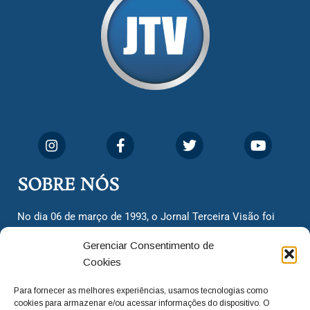
SOBRE NÓS
No dia 06 de março de 1993, o Jornal Terceira Visão foi
fundado para ser uma terceira via de notícias para os
Gerenciar Consentimento de
cidadãos valinhenses, já que naquela época só existiam
Cookies
dois jornais. Há mais de 30 anos, o jornal continua
assumindo o papel de ser a ‘voz do povo’ e continuamos
Para fornecer as melhores experiências, usamos tecnologias como
com o foco de trazer as melhores notícias. Nunca
cookies para armazenar e/ou acessar informações do dispositivo. O