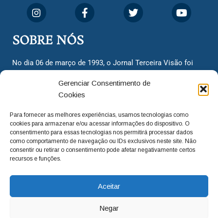
SOBRE NÓS
No dia 06 de março de 1993, o Jornal Terceira Visão foi
fundado para ser uma terceira via de notícias para os
Gerenciar Consentimento de
cidadãos valinhenses, já que naquela época só existiam
Cookies
dois jornais. Há mais de 30 anos, o jornal continua
assumindo o papel de ser a ‘voz do povo’ e continuamos
Para fornecer as melhores experiências, usamos tecnologias como
com o foco de trazer as melhores notícias. Nunca
cookies para armazenar e/ou acessar informações do dispositivo. O
deixamos de lado as necessidades do cidadão, sempre
consentimento para essas tecnologias nos permitirá processar dados
como comportamento de navegação ou IDs exclusivos neste site. Não
questionando os órgãos públicos em busca de melhorias
consentir ou retirar o consentimento pode afetar negativamente certos
para a cidade e sempre cobrando resoluções para casos
recursos e funções.
‘esquecidos’. Informar é a nossa missão!
Aceitar
adm@jtv.com.br
(19) 3929-6225
Negar