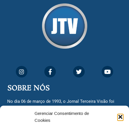
SOBRE NÓS
No dia 06 de março de 1993, o Jornal Terceira Visão foi
fundado para ser uma terceira via de notícias para os
Gerenciar Consentimento de
cidadãos valinhenses, já que naquela época só existiam
Cookies
dois jornais. Há mais de 30 anos, o jornal continua