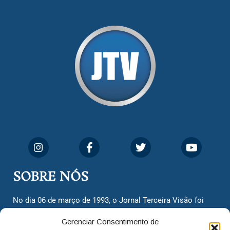
SOBRE NÓS
No dia 06 de março de 1993, o Jornal Terceira Visão foi
fundado para ser uma terceira via de notícias para os
Gerenciar Consentimento de
cidadãos valinhenses, já que naquela época só existiam