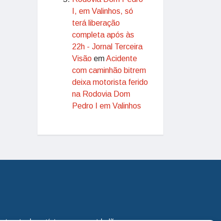
I, em Valinhos, só
terá liberação
completa após às
22h - Jornal Terceira
Visão
em
Acidente
com caminhão bitrem
deixa motorista ferido
na Rodovia Dom
Pedro I em Valinhos