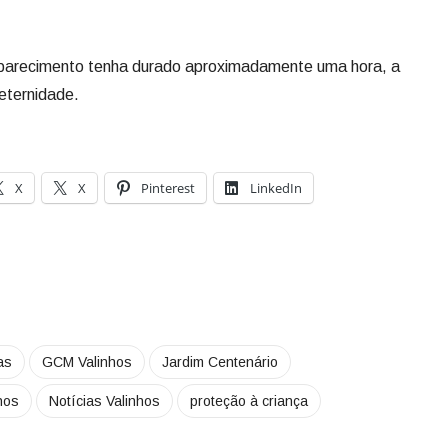
arecimento tenha durado aproximadamente uma hora, a
 eternidade.
X
X
Pinterest
LinkedIn
as
GCM Valinhos
Jardim Centenário
nhos
Notícias Valinhos
proteção à criança